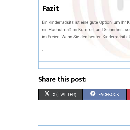
Fazit
Ein Kinderradsitz ist eine gute Option, um Ih
ein Höchstmaß an Komfort und Sicherheit, so
im Freien. Wenn Sie den besten Kinderradsitz
.
Share this post:
S
S
X (TWITTER)
FACEBOOK
H
H
A
A
R
R