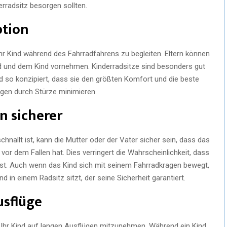
rradsitz besorgen sollten.
ption
 Ihr Kind während des Fahrradfahrens zu begleiten. Eltern können
 und dem Kind vornehmen. Kinderradsitze sind besonders gut
ind so konzipiert, dass sie den größten Komfort und die beste
ngen durch Stürze minimieren.
n sicherer
hnallt ist, kann die Mutter oder der Vater sicher sein, dass das
or dem Fallen hat. Dies verringert die Wahrscheinlichkeit, dass
ist. Auch wenn das Kind sich mit seinem Fahrradkragen bewegt,
 in einem Radsitz sitzt, der seine Sicherheit garantiert.
usflüge
m Ihr Kind auf langen Ausflügen mitzunehmen. Während ein Kind