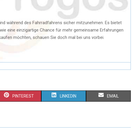
r Kind während des Fahrradfahrens sicher mitzunehmen. Es bietet
wie eine einzigartige Chance für mehr gemeinsame Erfahrungen
 kaufen möchten, schauen Sie doch mal bei uns vorbei.
S
S
S
PINTEREST
LINKEDIN
EMAIL
H
H
H
A
A
A
R
R
R