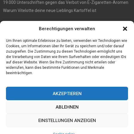
19.000 Unterschriften gegen das Verbot von E-Zigaretten-Aromen
Warum Vitelotte deine neue Lieblings Kartoffel ist
Die besten Damenrasierer
Berechtigungen verwalten
Anne et Valentin Brillen überraschender Stil und ultimativer
Tragekomfort
Um Ihnen optimale Erlebnisse zu bieten, verwenden wir Technologien wie
Cookies, um Informationen über Ihr Gerät zu speichern und/oder darauf
zuzugreifen. Die Zustimmung zu diesen Technologien ermöglicht uns
die Verarbeitung von Daten wie Ihrem Surfverhalten oder eindeutigen IDs
auf dieser Website. Wenn Sie Ihre Zustimmung nicht erteilen oder
widerrufen, kann dies bestimmte Funktionen und Merkmale
beeinträchtigen.
AKZEPTIEREN
ABLEHNEN
@2023 - www.Progospel.de. All Right Reserved.
EINSTELLUNGEN ANZEIGEN
Home
Cookie policy (EU)
Our authors
Partners
Website index