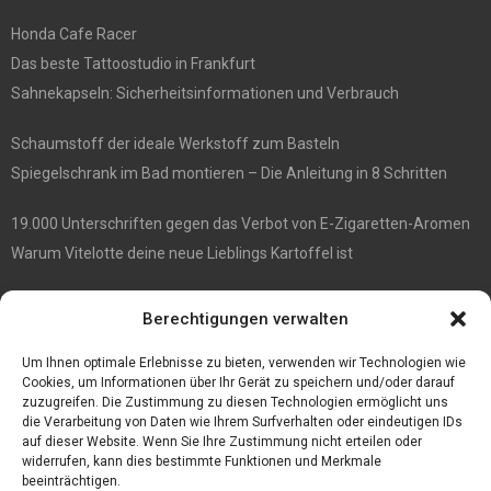
Honda Cafe Racer
Das beste Tattoostudio in Frankfurt
Sahnekapseln: Sicherheitsinformationen und Verbrauch
Schaumstoff der ideale Werkstoff zum Basteln
Spiegelschrank im Bad montieren – Die Anleitung in 8 Schritten
19.000 Unterschriften gegen das Verbot von E-Zigaretten-Aromen
Warum Vitelotte deine neue Lieblings Kartoffel ist
Die besten Damenrasierer
Berechtigungen verwalten
Anne et Valentin Brillen überraschender Stil und ultimativer
Tragekomfort
Um Ihnen optimale Erlebnisse zu bieten, verwenden wir Technologien wie
Cookies, um Informationen über Ihr Gerät zu speichern und/oder darauf
zuzugreifen. Die Zustimmung zu diesen Technologien ermöglicht uns
die Verarbeitung von Daten wie Ihrem Surfverhalten oder eindeutigen IDs
auf dieser Website. Wenn Sie Ihre Zustimmung nicht erteilen oder
widerrufen, kann dies bestimmte Funktionen und Merkmale
beeinträchtigen.