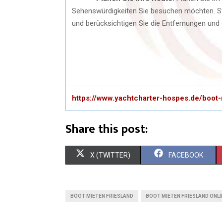
Sehenswürdigkeiten Sie besuchen möchten. Stel
und berücksichtigen Sie die Entfernungen und d
https://www.yachtcharter-hospes.de/boot-
Share this post:
S
S
X (TWITTER)
FACEBOOK
H
H
A
A
BOOT MIETEN FRIESLAND
BOOT MIETEN FRIESLAND ONLI
R
R