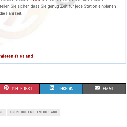
len Sie sicher, dass Sie genug Zeit für jede Station einplanen
ie Fahrzeit.
mieten-friesland
S
S
S
PINTEREST
LINKEDIN
EMAIL
H
H
H
A
A
A
NE
ONLINE BOOT MIETEN FRIESLAND
R
R
R