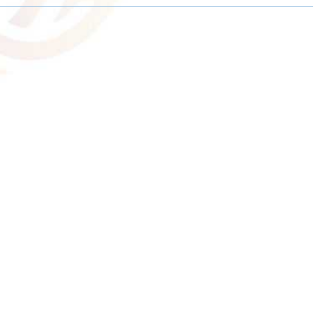
R
R
R
E
E
E
O
O
O
N
N
N