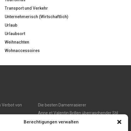
Transport und Verkehr
Unternehmerisch (Wirtschaftlich)
Urlaub
Urlaubsort
Weihnachten
Wohnaccessoires
s Verbot von
Die besten Damenrasierer
Anne et Valentin Brillen überraschender Stil
lings
und ultimativer Tragekomfort
Berechtigungen verwalten