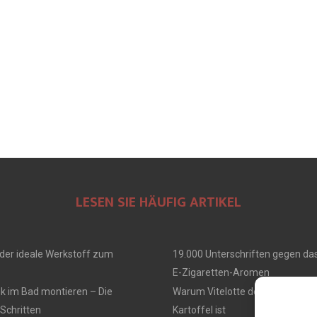
LESEN SIE HÄUFIG ARTIKEL
der ideale Werkstoff zum
19.000 Unterschriften gegen da
E-Zigaretten-Aromen
k im Bad montieren – Die
Warum Vitelotte deine neue Lieb
 Schritten
Kartoffel ist