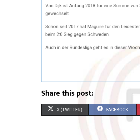
Van Dijk ist Anfang 2018 für eine Summe von
gewechselt.
Schon seit 2017 hat Maguire für den Leicester
beim 2:0 Sieg gegen Schweden.
Auch in der Bundesliga geht es in dieser Woc
Share this post:
S
S
X (TWITTER)
FACEBOOK
H
H
A
A