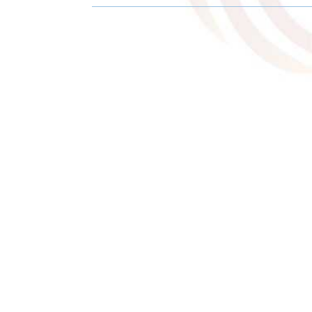
R
R
E
E
O
O
N
N