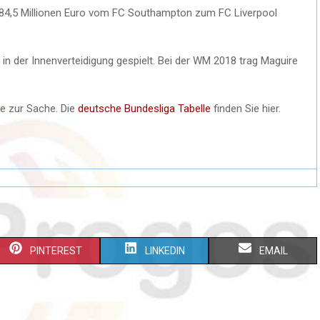
 84,5 Millionen Euro vom FC Southampton zum FC Liverpool
 in der Innenverteidigung gespielt. Bei der WM 2018 trag Maguire
he zur Sache. Die
deutsche Bundesliga Tabelle
finden Sie hier.
S
S
S
PINTEREST
LINKEDIN
EMAIL
H
H
H
A
A
A