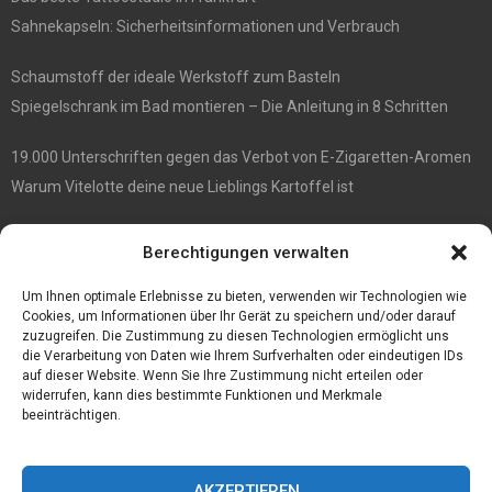
Sahnekapseln: Sicherheitsinformationen und Verbrauch
Schaumstoff der ideale Werkstoff zum Basteln
Spiegelschrank im Bad montieren – Die Anleitung in 8 Schritten
19.000 Unterschriften gegen das Verbot von E-Zigaretten-Aromen
Warum Vitelotte deine neue Lieblings Kartoffel ist
Die besten Damenrasierer
Berechtigungen verwalten
Anne et Valentin Brillen überraschender Stil und ultimativer
Tragekomfort
Um Ihnen optimale Erlebnisse zu bieten, verwenden wir Technologien wie
Cookies, um Informationen über Ihr Gerät zu speichern und/oder darauf
zuzugreifen. Die Zustimmung zu diesen Technologien ermöglicht uns
die Verarbeitung von Daten wie Ihrem Surfverhalten oder eindeutigen IDs
auf dieser Website. Wenn Sie Ihre Zustimmung nicht erteilen oder
widerrufen, kann dies bestimmte Funktionen und Merkmale
beeinträchtigen.
AKZEPTIEREN