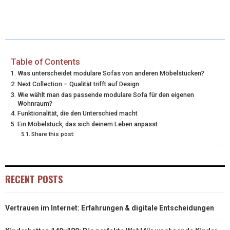
H
H
H
H
H
(
A
I
I
M
A
A
A
A
A
T
C
N
N
A
R
R
R
R
R
W
E
T
K
I
E
E
E
E
E
I
B
E
E
L
Table of Contents
Was unterscheidet modulare Sofas von anderen Möbelstücken?
O
O
O
O
O
T
O
R
D
Next Collection – Qualität trifft auf Design
N
N
N
N
N
Wie wählt man das passende modulare Sofa für den eigenen
T
O
E
I
Wohnraum?
Funktionalität, die den Unterschied macht
E
K
S
N
Ein Möbelstück, das sich deinem Leben anpasst
R
T
Share this post:
)
RECENT POSTS
Vertrauen im Internet: Erfahrungen & digitale Entscheidungen