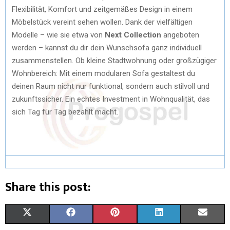
Flexibilität, Komfort und zeitgemäßes Design in einem
Möbelstück vereint sehen wollen. Dank der vielfältigen
Modelle – wie sie etwa von
Next Collection
angeboten
werden – kannst du dir dein Wunschsofa ganz individuell
zusammenstellen. Ob kleine Stadtwohnung oder großzügiger
Wohnbereich: Mit einem modularen Sofa gestaltest du
deinen Raum nicht nur funktional, sondern auch stilvoll und
zukunftssicher. Ein echtes Investment in Wohnqualität, das
sich Tag für Tag bezahlt macht.
Share this post:
S
S
S
S
S
X
F
P
L
E