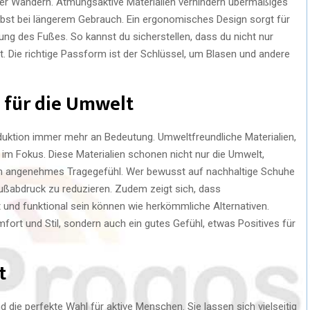
der Wandern. Atmungsaktive Materialien verhindern übermäßiges
bst bei längerem Gebrauch. Ein ergonomisches Design sorgt für
gung des Fußes. So kannst du sicherstellen, dass du nicht nur
. Die richtige Passform ist der Schlüssel, um Blasen und andere
 für die Umwelt
duktion immer mehr an Bedeutung. Umweltfreundliche Materialien,
i im Fokus. Diese Materialien schonen nicht nur die Umwelt,
ein angenehmes Tragegefühl. Wer bewusst auf nachhaltige Schuhe
 Fußabdruck zu reduzieren. Zudem zeigt sich, dass
 und funktional sein können wie herkömmliche Alternativen.
fort und Stil, sondern auch ein gutes Gefühl, etwas Positives für
t
nd die perfekte Wahl für aktive Menschen. Sie lassen sich vielseitig