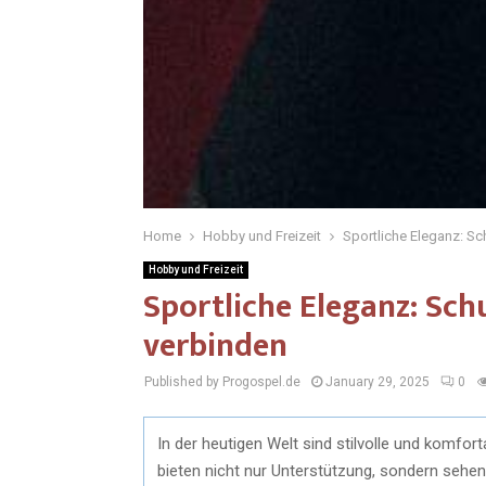
Home
Hobby und Freizeit
Sportliche Eleganz: S
Hobby und Freizeit
Sportliche Eleganz: Sc
verbinden
Published by Progospel.de
January 29, 2025
0
In der heutigen Welt sind stilvolle und komfor
bieten nicht nur Unterstützung, sondern sehen