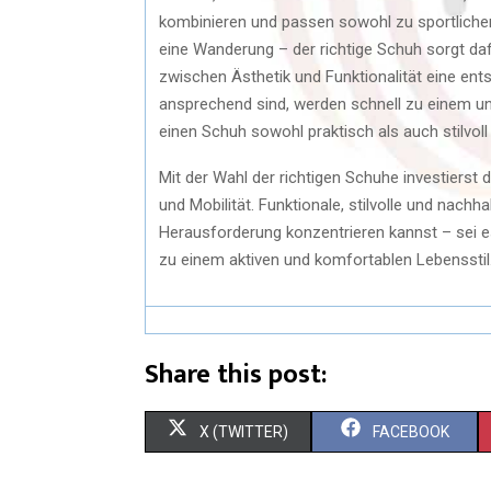
kombinieren und passen sowohl zu sportlichen a
eine Wanderung – der richtige Schuh sorgt daf
zwischen Ästhetik und Funktionalität eine ent
ansprechend sind, werden schnell zu einem unver
einen Schuh sowohl praktisch als auch stilvoll
Mit der Wahl der richtigen Schuhe investierst 
und Mobilität. Funktionale, stilvolle und nachh
Herausforderung konzentrieren kannst – sei es 
zu einem aktiven und komfortablen Lebensstil
Share this post:
S
S
X (TWITTER)
FACEBOOK
H
H