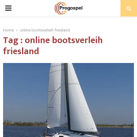
PRIMARY
MENU
Home
online bootsverleih friesland
Tag : online bootsverleih
friesland