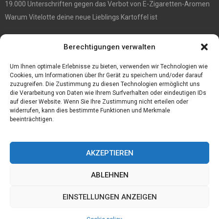
19.000 Unterschriften gegen das Verbot von E-Zigaretten-Aromen
Warum Vitelotte deine neue Lieblings Kartoffel ist
Die besten Damenrasierer
Berechtigungen verwalten
Anne et Valentin Brillen überraschender Stil und ultimativer
Tragekomfort
Um Ihnen optimale Erlebnisse zu bieten, verwenden wir Technologien wie
Cookies, um Informationen über Ihr Gerät zu speichern und/oder darauf
zuzugreifen. Die Zustimmung zu diesen Technologien ermöglicht uns
die Verarbeitung von Daten wie Ihrem Surfverhalten oder eindeutigen IDs
auf dieser Website. Wenn Sie Ihre Zustimmung nicht erteilen oder
widerrufen, kann dies bestimmte Funktionen und Merkmale
beeinträchtigen.
AKZEPTIEREN
ABLEHNEN
@2023 - www.Progospel.de. All Right Reserved.
EINSTELLUNGEN ANZEIGEN
Home
Cookie policy (EU)
Our authors
Partners
Website index