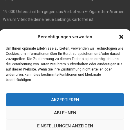
19.000 Unterschriften gegen das Verbot von E-Zigaretten-Aromen
Warum Vitelotte deine neue Lieblings Kartoffel ist
Die besten Damenrasierer
Berechtigungen verwalten
Anne et Valentin Brillen überraschender Stil und ultimativer
Tragekomfort
Um Ihnen optimale Erlebnisse zu bieten, verwenden wir Technologien wie
Cookies, um Informationen über Ihr Gerät zu speichern und/oder darauf
zuzugreifen. Die Zustimmung zu diesen Technologien ermöglicht uns
die Verarbeitung von Daten wie Ihrem Surfverhalten oder eindeutigen IDs
auf dieser Website. Wenn Sie Ihre Zustimmung nicht erteilen oder
widerrufen, kann dies bestimmte Funktionen und Merkmale
beeinträchtigen.
AKZEPTIEREN
ABLEHNEN
@2023 - www.Progospel.de. All Right Reserved.
EINSTELLUNGEN ANZEIGEN