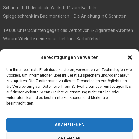
Schaumstoff der ideale Werkstoff zum Basteln
Spiegelschrank im Bad montieren – Die Anleitung in 8 Schritten
19.000 Unterschriften gegen das Verbot von E-Zigaretten-Aromen
Warum Vitelotte deine neue Lieblings Kartoffel ist
Die besten Damenrasierer
Berechtigungen verwalten
Anne et Valentin Brillen überraschender Stil und ultimativer
Tragekomfort
Um Ihnen optimale Erlebnisse zu bieten, verwenden wir Technologien wie
Cookies, um Informationen über Ihr Gerät zu speichern und/oder darauf
zuzugreifen. Die Zustimmung zu diesen Technologien ermöglicht uns
die Verarbeitung von Daten wie Ihrem Surfverhalten oder eindeutigen IDs
auf dieser Website. Wenn Sie Ihre Zustimmung nicht erteilen oder
widerrufen, kann dies bestimmte Funktionen und Merkmale
beeinträchtigen.
AKZEPTIEREN
ABLEHNEN