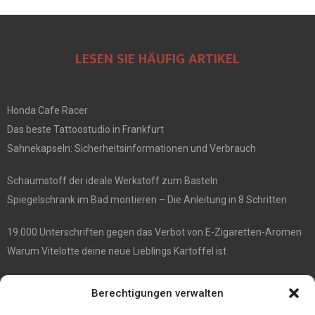
LESEN SIE HÄUFIG ARTIKEL
Honda Cafe Racer
Das beste Tattoostudio in Frankfurt
Sahnekapseln: Sicherheitsinformationen und Verbrauch
Schaumstoff der ideale Werkstoff zum Basteln
Spiegelschrank im Bad montieren – Die Anleitung in 8 Schritten
19.000 Unterschriften gegen das Verbot von E-Zigaretten-Aromen
Warum Vitelotte deine neue Lieblings Kartoffel ist
Die besten Damenrasierer
Berechtigungen verwalten
Anne et Valentin Brillen überraschender Stil und ultimativer