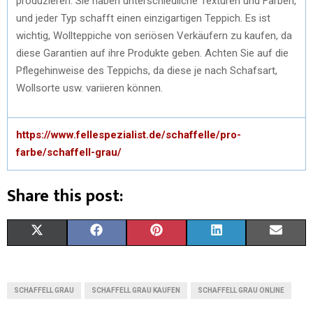
produzieren. Sie haben unterschiedliche Texturen und Farben,
und jeder Typ schafft einen einzigartigen Teppich. Es ist
wichtig, Wollteppiche von seriösen Verkäufern zu kaufen, da
diese Garantien auf ihre Produkte geben. Achten Sie auf die
Pflegehinweise des Teppichs, da diese je nach Schafsart,
Wollsorte usw. variieren können.
https://www.fellespezialist.de/schaffelle/pro-
farbe/schaffell-grau/
Share this post:
S
S
S
S
S
X
F
P
L
E
H
H
H
H
H
(
A
I
I
M
A
A
A
A
A
T
C
N
N
A
SCHAFFELL GRAU
SCHAFFELL GRAU KAUFEN
SCHAFFELL GRAU ONLINE
R
R
R
R
R
W
E
T
K
I