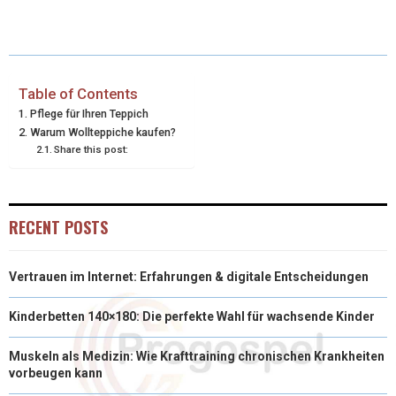
E
E
E
E
E
I
B
E
E
L
O
O
O
O
O
T
O
R
D
N
N
N
N
N
T
O
E
I
Table of Contents
Pflege für Ihren Teppich
E
K
S
N
Warum Wollteppiche kaufen?
Share this post:
R
T
)
RECENT POSTS
Vertrauen im Internet: Erfahrungen & digitale Entscheidungen
Kinderbetten 140×180: Die perfekte Wahl für wachsende Kinder
Muskeln als Medizin: Wie Krafttraining chronischen Krankheiten
vorbeugen kann