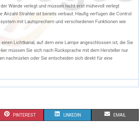
 der Wände verlegt und müssen nicht erst mühevoll verlegt
ge Anzahl Strahler ist bereits verbaut. Häufig verfügen die Control
iosystem mit Lautsprechern und verschiedenen Funktionen wie
 einen Lichtkanal, auf dem eine Lampe angeschlossen ist, die Sie
Hier müssen Sie sich nach Rücksprache mit dem Hersteller nur
n nachrüsten oder Sie entscheiden sich direkt für eine
S
S
S
PINTEREST
LINKEDIN
EMAIL
H
H
H
A
A
A