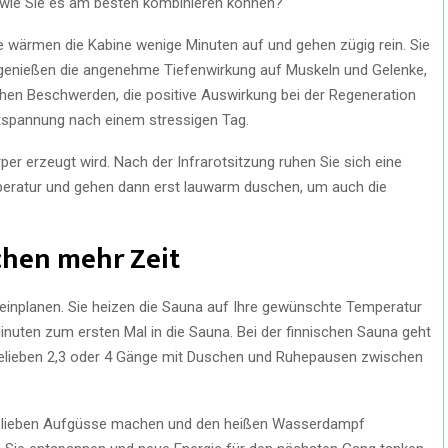
r wie Sie es am besten kombinieren können?
Sie wärmen die Kabine wenige Minuten auf und gehen zügig rein. Sie
genießen die angenehme Tiefenwirkung auf Muskeln und Gelenke,
chen Beschwerden, die positive Auswirkung bei der Regeneration
tspannung nach einem stressigen Tag.
rper erzeugt wird. Nach der Infrarotsitzung ruhen Sie sich eine
eratur und gehen dann erst lauwarm duschen, um auch die
chen mehr Zeit
einplanen. Sie heizen die Sauna auf Ihre gewünschte Temperatur
nuten zum ersten Mal in die Sauna. Bei der finnischen Sauna geht
Belieben 2,3 oder 4 Gänge mit Duschen und Ruhepausen zwischen
elieben Aufgüsse machen und den heißen Wasserdampf