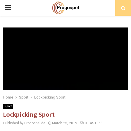
PRIMARY
MENU
Home
Sport
Lockpicking Sport
Sport
Lockpicking Sport
Published by Progospel.de
March 25, 2019
0
1368