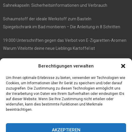
Sahnekapseln: Sicherheitsinformationen und Verbrauch
Schaumstoff der ideale Werkstoff zum Basteln
Spiegelschrank im Bad montieren – Die Anleitung in 8 Schritten
19.000 Unterschriften gegen das Verbot von E-Zigaretten-Aromen
Warum Vitelotte deine neue Lieblings Kartoffel ist
Die besten Damenrasierer
Berechtigungen verwalten
Anne et Valentin Brillen überraschender Stil und ultimativer
Tragekomfort
Um Ihnen optimale Erlebnisse zu bieten, verwenden wir Technologien wie
Cookies, um Informationen über Ihr Gerät zu speichern und/oder darauf
zuzugreifen. Die Zustimmung zu diesen Technologien ermöglicht uns
die Verarbeitung von Daten wie Ihrem Surfverhalten oder eindeutigen IDs
auf dieser Website. Wenn Sie Ihre Zustimmung nicht erteilen oder
widerrufen, kann dies bestimmte Funktionen und Merkmale
beeinträchtigen.
AKZEPTIEREN