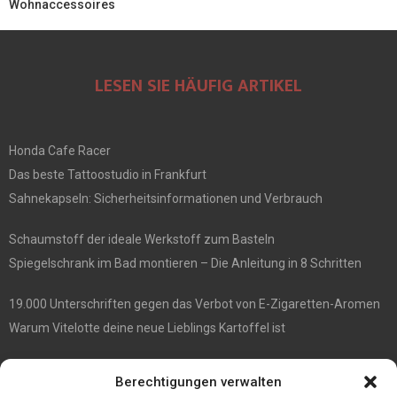
Wohnaccessoires
LESEN SIE HÄUFIG ARTIKEL
Honda Cafe Racer
Das beste Tattoostudio in Frankfurt
Sahnekapseln: Sicherheitsinformationen und Verbrauch
Schaumstoff der ideale Werkstoff zum Basteln
Spiegelschrank im Bad montieren – Die Anleitung in 8 Schritten
19.000 Unterschriften gegen das Verbot von E-Zigaretten-Aromen
Warum Vitelotte deine neue Lieblings Kartoffel ist
Die besten Damenrasierer
Berechtigungen verwalten
Anne et Valentin Brillen überraschender Stil und ultimativer