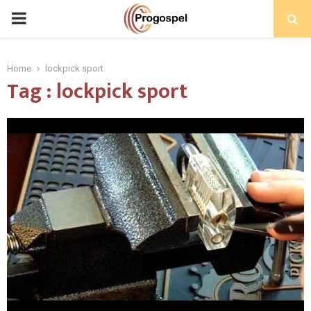
PRIMARY
MENU
Home
lockpick sport
Tag : lockpick sport