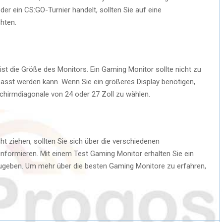
der ein CS:GO-Turnier handelt, sollten Sie auf eine
hten.
ist die Größe des Monitors. Ein Gaming Monitor sollte nicht zu
epasst werden kann. Wenn Sie ein größeres Display benötigen,
schirmdiagonale von 24 oder 27 Zoll zu wählen.
t ziehen, sollten Sie sich über die verschiedenen
informieren. Mit einem Test Gaming Monitor erhalten Sie ein
szugeben. Um mehr über die besten Gaming Monitore zu erfahren,