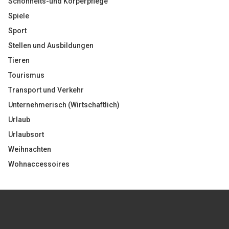
Schönheits-und Körperpflege
Spiele
Sport
Stellen und Ausbildungen
Tieren
Tourismus
Transport und Verkehr
Unternehmerisch (Wirtschaftlich)
Urlaub
Urlaubsort
Weihnachten
Wohnaccessoires