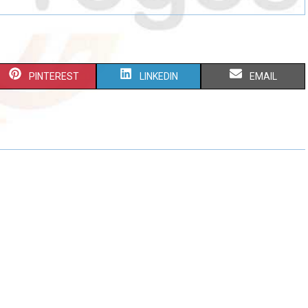
S
S
S
PINTEREST
LINKEDIN
EMAIL
H
H
H
A
A
A
R
R
R
E
E
E
O
O
O
N
N
N