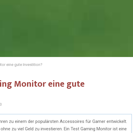
or eine gute Investition?
ing Monitor eine gute
3
hren zu einem der populärsten Accessoires für Gamer entwickelt.
, ohne zu viel Geld zu investieren. Ein Test Gaming Monitor ist eine