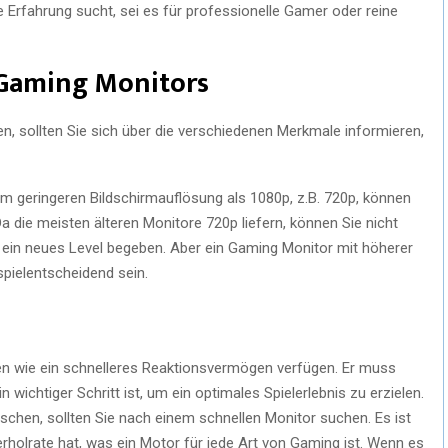
ge Erfahrung sucht, sei es für professionelle Gamer oder reine
 Gaming Monitors
, sollten Sie sich über die verschiedenen Merkmale informieren,
em geringeren Bildschirmauflösung als 1080p, z.B. 720p, können
 Da die meisten älteren Monitore 720p liefern, können Sie nicht
f ein neues Level begeben. Aber ein Gaming Monitor mit höherer
spielentscheidend sein.
en wie ein schnelleres Reaktionsvermögen verfügen. Er muss
 wichtiger Schritt ist, um ein optimales Spielerlebnis zu erzielen.
schen, sollten Sie nach einem schnellen Monitor suchen. Es ist
rholrate hat, was ein Motor für jede Art von Gaming ist. Wenn es