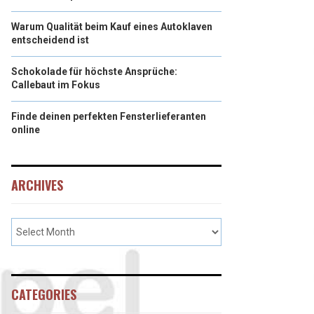
Warum Qualität beim Kauf eines Autoklaven
entscheidend ist
Schokolade für höchste Ansprüche:
Callebaut im Fokus
Finde deinen perfekten Fensterlieferanten
online
ARCHIVES
CATEGORIES