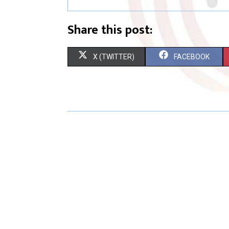
Share this post:
S
S
X (TWITTER)
FACEBOOK
H
H
A
A
R
R
E
E
O
O
N
N